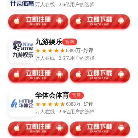
今日比赛，落败的76人失误数高达18次，比凯尔特人
多了11次，这个数字也创造了凯尔特人季后赛的队史
纪录。而其中，单是海沃德一人，就贡献了4次抢断。
比赛还剩下3分25秒就要结束的时候，海沃德在篮下拼
抢篮板时发生了意外，落地后右脚踩在了队友泰斯的
脚上发生扭伤，直接离开了赛场。随后，凯尔特人官
方更新了海沃德的情况，他遭遇右脚踝扭伤，本场比
赛不会回归。据记者Gary Washburn报道，海沃德离
开球馆时拄着拐杖，受伤的右脚穿着保护靴。消息人
士透露，海沃德当地时间今晚将接受核磁共振检查。
赛后，凯尔特人主教练史蒂文斯谈到了海沃德的情
况。“目前还不知道具体情况怎么样，但明显他扭伤了
脚踝，显然这非常痛，并且已经开始肿胀了。”虽然我
们尚不清楚海沃德的伤病是否严重，但根据此前的消