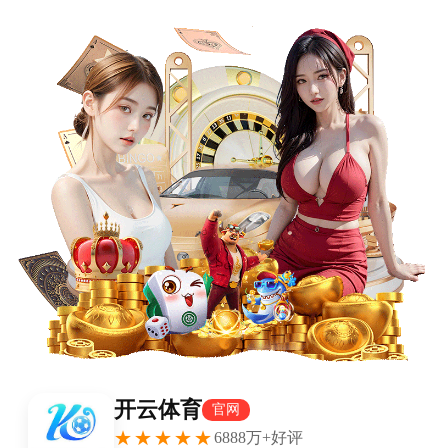
首页
›
德甲
›
内容详情
九游体育APP-中文十级的他说了再见 安赛龙宣
布退役
xiaoqiao
2026-05-11
3023
北京时间今天（4月15日），两届奥运冠军、32岁的丹
麦羽毛球名将
安赛龙
宣布退役，他通过社交媒体表
示，由于腰伤反复，已无法继续维持最高水平的竞技
和训练，并感慨“竭尽所能，无愧于心”。