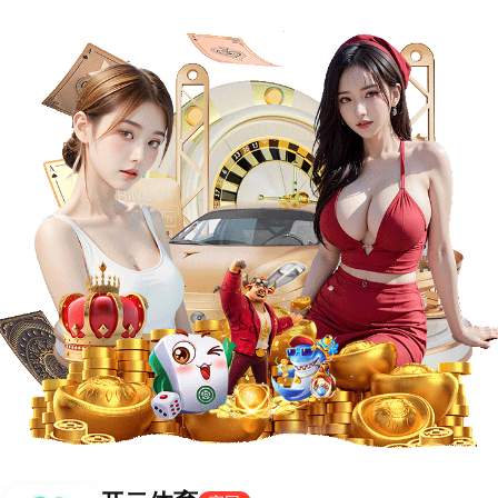
超
意甲
法甲
德甲
西甲
欧冠
关于
对新疆队重点人的防守很成功，但细
0
继续进行，山西主场93-86战胜新疆。赛后，山西队主帅潘江接受