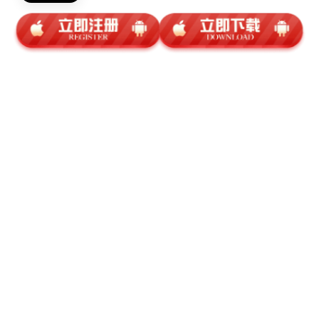
的讨论，都在说你在进攻端的参与度是多还是少。今
天这场比赛，这种让你在进攻端成为枢纽并做决策的
重点，是来自于教练组的安排，还是你自己的决定？
唐斯：不，不是谁的安排，我只是感觉机会出现了。
我的队友们今天把它变为了现实。他们完成了很棒的
空切，让我也能打出你们所说的那些组织表现。所
以，要赞美我的队友们，他们向篮筐做出了出色的移
动，让我能够发挥我的技术。
记者：唐斯，我想哈特开场防CJ花了不少精力。我想
知道，他在第一节给你们带来了怎样的提升？当你们
在客场必须强势开局时，这有多重要？
唐斯：哈特表现得很特别。我觉得每个人都很特别，
老实说，还要向布里奇斯致敬。他在开场做得非常
好，带来了那种能量和火花。谁知道如果我们今天没