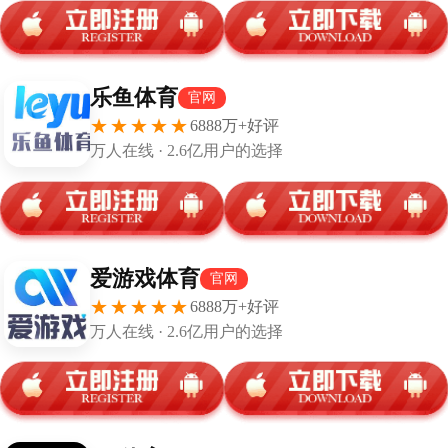
打半决赛，两张争冠战入场券各有归属。2号种子、德国名将小
利时新星布洛克斯，本赛季首进大师赛决赛。接下来，他将与头号种
2 6-4完胜21号种子、法国新星菲斯，首进赛会决赛。